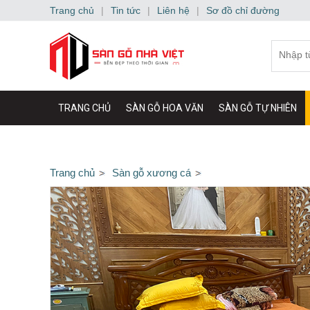
Trang chủ
|
Tin tức
|
Liên hệ
|
Sơ đồ chỉ đường
TRANG CHỦ
SÀN GỖ HOA VĂN
SÀN GỖ TỰ NHIÊN
ỐP NHỰA TRANG TRÍ
VIDEO
BẢNG BÁO GIÁ
Trang chủ
Sàn gỗ xương cá