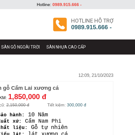
Hotline:
0989.915.666 -
HOTLINE HỖ TRỢ
0989.915.666 -
SÀN GỖ NGOÀI TRỜI
SÀN NHỰA CAO CẤP
12:09, 21/10/2023
n gỗ Cẩm Lai xương cá
1,850,000 đ
 KM:
cũ:
2,150,000 đ
Tiết kiệm:
300,000 đ
10 Năm
Bảo hành:
Cẩm Nam Phi
Xuất xứ:
Gỗ tự nhiên
Chất liệu:
lát xương cá
Kiểu lát: