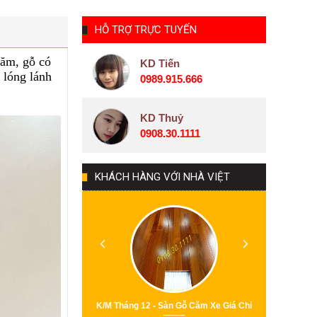
HỖ TRỢ TRỰC TUYẾN
năm, gỗ có
KD Tiến
 lóng lánh
0989.915.666
KD Thuỷ
0908.30.1111
KHÁCH HÀNG VỚI NHÀ VIỆT
àn Gỗ Hương Gía Chỉ
K/M Tháng 12 - Sàn Gỗ Căm Xe Giá Chỉ
K/M Tháng 1