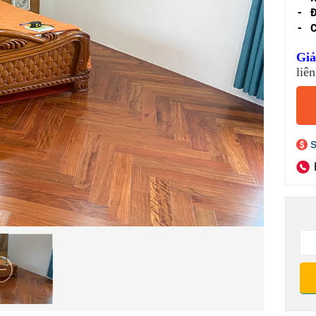
- 
- 
Giả
liên
S