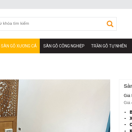
SÀN GỖ XƯƠNG CÁ
SÀN GỖ CÔNG NGHIỆP
TRẦN GỖ TỰ NHIÊN
Sà
Giá
Giá 
- 
- 
- 
- 