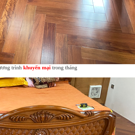
ương trình
khuyến mại
trong tháng