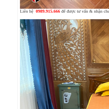
Liên hệ
0989.915.666
để được tư vấn & nhận ch