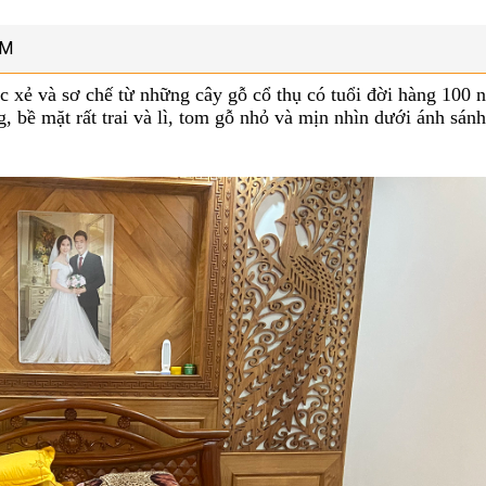
ẨM
c xẻ và sơ chế từ những cây gỗ cổ thụ có tuổi đời hàng 100 
, bề mặt rất trai và lì, tom gỗ nhỏ và mịn nhìn dưới ánh sánh
K/M Tháng 12 - S