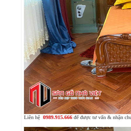
Liên hệ
0989.915.666
để được tư vấn & nhận ch