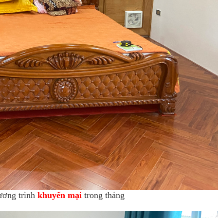
8
Chương trình khuyế
cho 10 khách hàn
tháng 12, lắp đặt s
chất gỗ già và đ
ương trình
khuyến mại
trong tháng