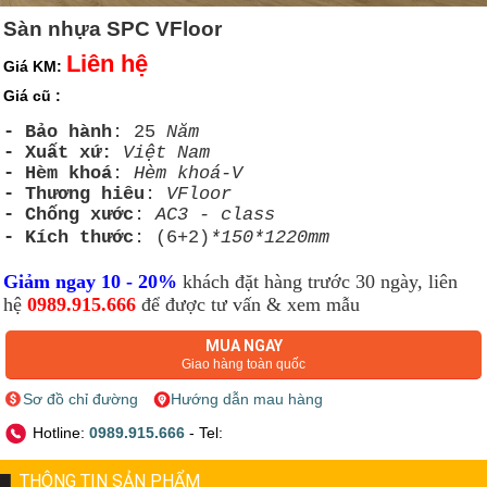
Sàn nhựa SPC VFloor
Liên hệ
Giá KM:
Giá cũ :
- Bảo hành
: 25
Năm
- Xuất xứ:
Việt Nam
- Hèm khoá
:
Hèm khoá-V
- Thương hiêu
:
VFloor
- Chống xước
:
AC3 - class
- Kích thước
: (6+2)
*150*1220mm
Giảm ngay 10 - 20%
khách đặt hàng trước 30 ngày, liên
hệ
0989.915.666
để được tư vấn & xem mẫu
MUA NGAY
Giao hàng toàn quốc
Sơ đồ chỉ đường
Hướng dẫn mau hàng
Hotline:
0989.915.666
- Tel:
THÔNG TIN SẢN PHẨM