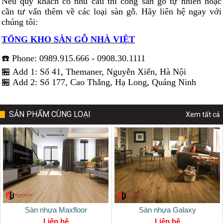
Nếu quý khách có nhu cầu thi công sàn gỗ tự nhiên hoặc
cần tư vấn thêm về các loại sàn gỗ. Hãy liên hệ ngay với
chúng tôi:
T
ỔNG KHO SÀN GỖ NHÀ VIỆT
☎️ Phone:
0989.915.666 - 0908.30.1111
🏪 Add 1:
Số 41, Themaner, Nguyễn Xiển, Hà Nội
🏪 Add 2:
Số 177, Cao Thắng, Hạ Long, Quảng Ninh
SẢN PHẨM CÙNG LOẠI
Xem tất cả
Sàn nhựa Maxfloor
Sàn nhựa Galaxy
Liên hệ
Liên hệ